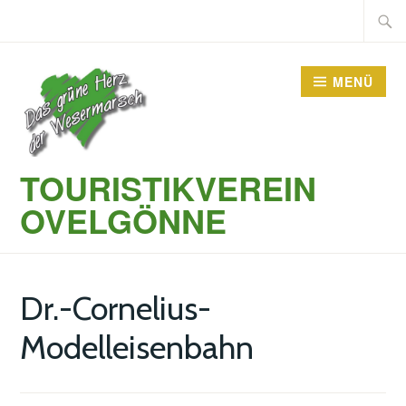
Zum
Suche
Inhalt
nach:
springen
MENÜ
TOURISTIKVEREIN
OVELGÖNNE
Dr.-Cornelius-
Modelleisenbahn