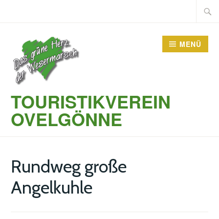
Zum
Suche
Inhalt
nach:
springen
MENÜ
TOURISTIKVEREIN
OVELGÖNNE
Rundweg große
Angelkuhle